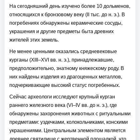
На сегодняшний день изучено более 10 дольменов,
относящихся к бронзовому веку (II тыс. до н. э.). В
погребениях обнаружены керамические сосуды,
украшения и другие предметы быта древних
жителей этих земель.
Не менее ценными оказались средневековые
курганы (XIII–XVI вв. н. э.), принадлежавшие,
предположительно, знатному княжескому роду. В
них найдены изделия из драгоценных металлов,
подчеркивающие высокий статус погребенных.
Сейчас археологи исследуют крупный курган
раннего железного века (VI–IV вв. до н. э.), где
обнаружены захоронения животных с ритуальными
предметами: уздечками, колокольчиками, конскими
украшениями. Центральным элементом является
древнее святилище с жертвенной площадкой, что