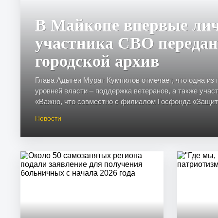
В Майкопе впервые ли
участника СВО переда
городской архив
Глава Адыгеи Мурат Кумпилов отмечает, что одна из 
уровней власти – поддержка ветеранов, а также учас
«Важно, что совместно с филиалом Госфонда «Защитн
Новости