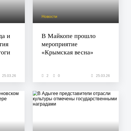
Новости
да и
В Майкопе прошло
тия
мероприятие
тоги
«Крымская весна»
25.03.26
2
0
25.03.26