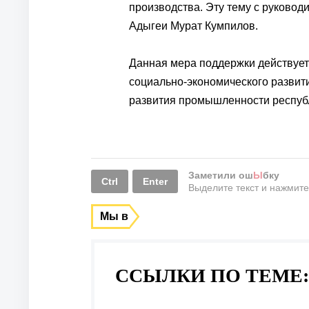
производства. Эту тему с руковод
Адыгеи Мурат Кумпилов.
Данная мера поддержки действуе
социально-экономического развити
развития промышленности респуб
Заметили ош
Ы
бку
Ctrl
Enter
Выделите текст и нажмит
Мы в
ССЫЛКИ ПО ТЕМЕ: