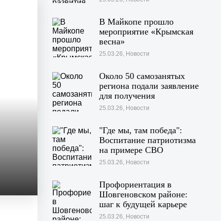
В Майкопе прошло
мероприятие «Крымская
весна»
25.03.26, Новости
Около 50 самозанятых
региона подали заявление
для получения
больничных с начала 2026
25.03.26, Новости
года
"Где мы, там победа":
Воспитание патриотизма
на примере СВО
25.03.26, Новости
Профориентация в
Шовгеновском районе:
шаг к будущей карьере
25.03.26, Новости