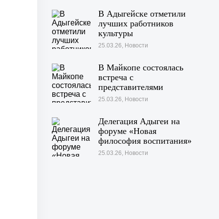
В Адыгейске отметили
лучших работников
культуры
25.03.26, Новости
В Майкопе состоялась
встреча с
представителями
гостевых домов
25.03.26, Новости
Делегация Адыгеи на
форуме «Новая
философия воспитания»
25.03.26, Новости