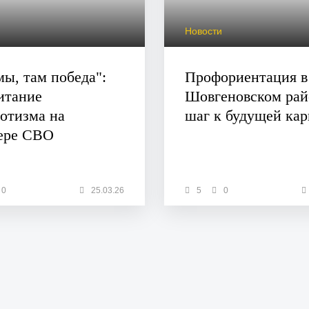
и
Новости
мы, там победа":
Профориентация в
итание
Шовгеновском рай
отизма на
шаг к будущей кар
ере СВО
0
25.03.26
5
0