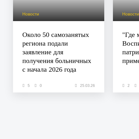
Новости
Новост
Около 50 самозанятых
"Где 
региона подали
Восп
заявление для
патри
получения больничных
прим
с начала 2026 года
5
0
25.03.26
2