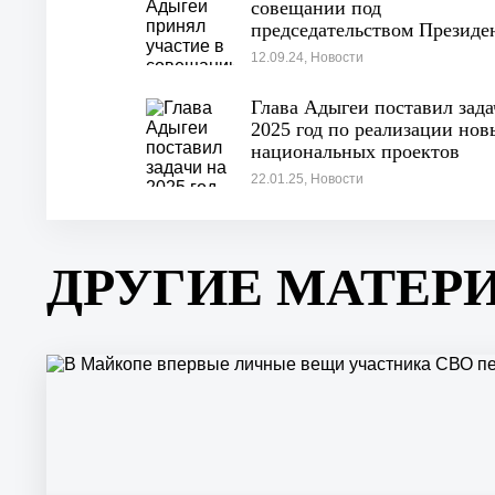
совещании под
председательством Президе
России
12.09.24, Новости
Глава Адыгеи поставил зада
2025 год по реализации нов
национальных проектов
22.01.25, Новости
ДРУГИЕ МАТЕР