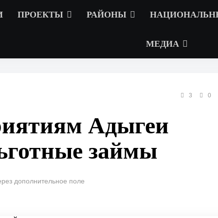
И
ПРОЕКТЫ
РАЙОНЫ
НАЦИОНАЛЬН
МЕДИА
3
0
риятиям Адыгеи
льготные займы
ерез дополнительное поле