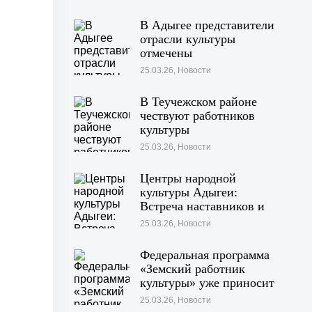
В Адыгее представители
отрасли культуры
отмечены
государственными
25.03.26, Новости
наградами
В Теучежском районе
чествуют работников
культуры
25.03.26, Новости
Центры народной
культуры Адыгеи:
Встреча наставников и
специалистов
25.03.26, Новости
Федеральная программа
«Земский работник
культуры» уже приносит
ощутимые плоды в
25.03.26, Новости
Теучежском районе