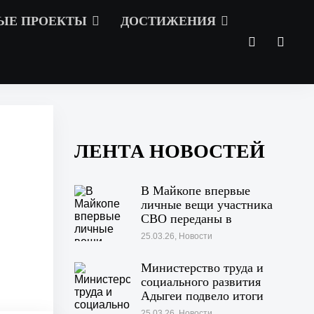
ЫЕ ПРОЕКТЫ
ДОСТИЖЕНИЯ
ЛЕНТА НОВОСТЕЙ
В Майкопе впервые
личные вещи участника
СВО переданы в
городской архив
25.03.26, Новости
Министерство труда и
социального развития
Адыгеи подвело итоги
работы за 2025 год
25.03.26, Новости