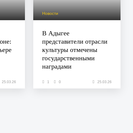
Новости
В Адыгее
оне:
представители отрасли
ьере
культуры отмечены
государственными
наградами
25.03.26
1
0
25.03.26