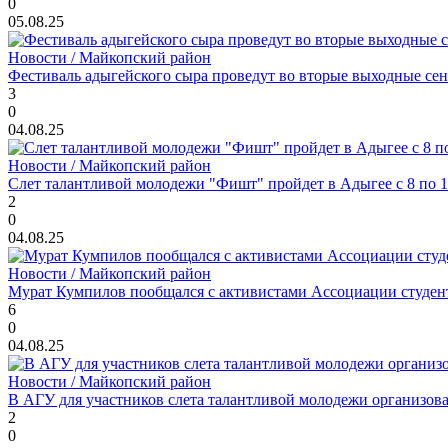
0
05.08.25
Новости / Майкопский район
Фестиваль адыгейского сыра проведут во вторые выходные сен
3
0
04.08.25
Новости / Майкопский район
Слет талантливой молодежи "Фишт" пройдет в Адыгее с 8 по 1
2
0
04.08.25
Новости / Майкопский район
Мурат Кумпилов пообщался с активистами Ассоциации студе
6
0
04.08.25
Новости / Майкопский район
В АГУ для участников слета талантливой молодежи организова
2
0