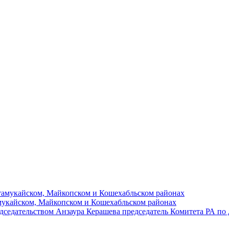
мукайском, Майкопском и Кошехабльском районах
дседательством Анзаура Керашева председатель Комитета РА п