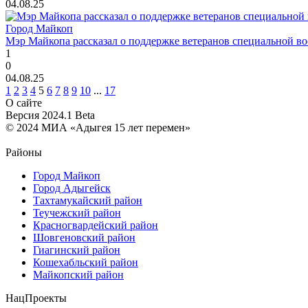
04.08.25
Город Майкоп
Мэр Майкопа рассказал о поддержке ветеранов специальной в
1
0
04.08.25
1
2
3
4
5
6
7
8
9
10
...
17
О сайте
Версия 2024.1 Beta
© 2024 МИА «Адыгея 15 лет перемен»
Районы
Город Майкоп
Город Адыгейск
Тахтамукайский район
Теучежский район
Красногвардейский район
Шовгеновский район
Гиагинский район
Кошехабльский район
Майкопский район
НацПроекты