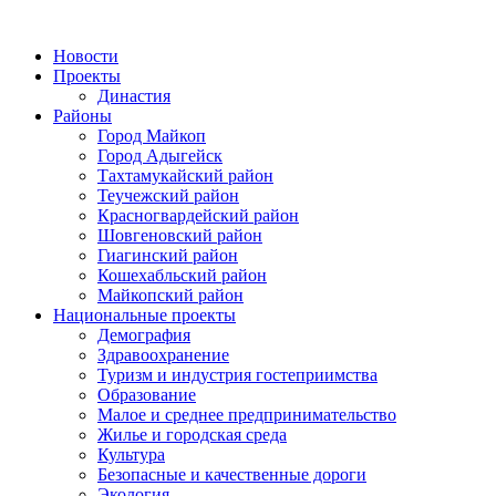
Новости
Проекты
Династия
Районы
Город Майкоп
Город Адыгейск
Тахтамукайский район
Теучежский район
Красногвардейский район
Шовгеновский район
Гиагинский район
Кошехабльский район
Майкопский район
Национальные проекты
Демография
Здравоохранение
Туризм и индустрия гостеприимства
Образование
Малое и среднее предпринимательство
Жилье и городская среда
Культура
Безопасные и качественные дороги
Экология