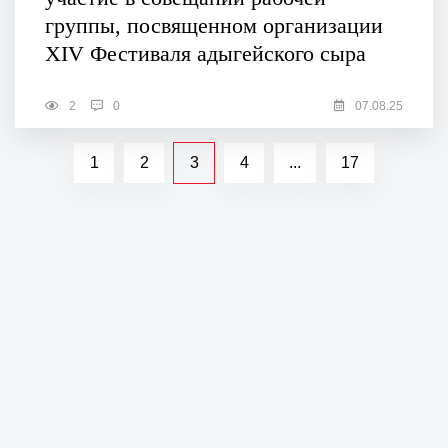
группы, посвященном организации
XIV Фестиваля адыгейского сыра
2
0
07.08.25
1
2
3
4
...
17